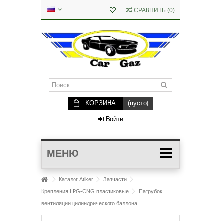
СРАВНИТЬ
(
0
)
КОРЗИНА:
(пусто)
Войти
МЕНЮ
Каталог Atiker
Запчасти
Крепления LPG-CNG пластиковые
Патрубок
вентиляции цилиндрического баллона