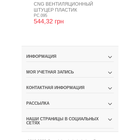
CNG ВЕНТИЛЯЦИОННЫЙ
ЗАГЛУШКА 
ШТУЦЕР ПЛАСТИК
С УПЛОТН
PC.095
КОЛЬЦОМ
OR.PC.003
544,32 грн
181,44 гр
ИНФОРМАЦИЯ
МОЯ УЧЕТНАЯ ЗАПИСЬ
КОНТАКТНАЯ ИНФОРМАЦИЯ
РАССЫЛКА
НАШИ СТРАНИЦЫ В СОЦИАЛЬНЫХ
СЕТЯХ