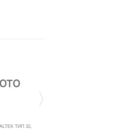
LTEK ТИП 32,
ФОРСУНКА HERCULES GISM/GISM BF, 1
Ц. МОНТАЖ В...