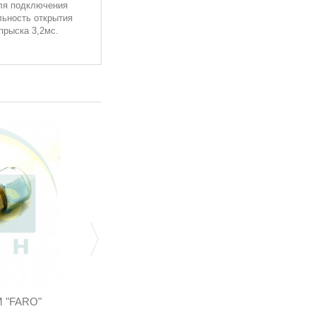
для подключения
льность открытия
прыска 3,2мс.
 "FARO"