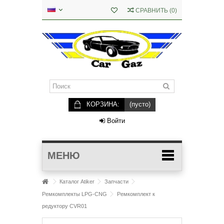
СРАВНИТЬ
(
0
)
КОРЗИНА:
(пусто)
Войти
МЕНЮ
Каталог Atiker
Запчасти
Ремкомплекты LPG-CNG
Ремкомплект к
редуктору CVR01