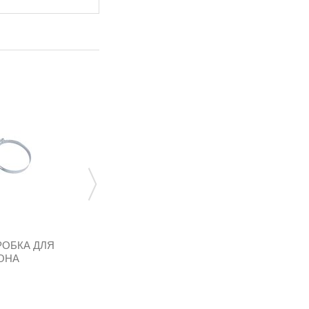
ОБКА ДЛЯ
ВЗУ (ПРОПАН-БУТАН) С КРЫШКОЙ И
ОНА
КОНТРКРЫШКОЙ...
MVAT3311
224,16 грн