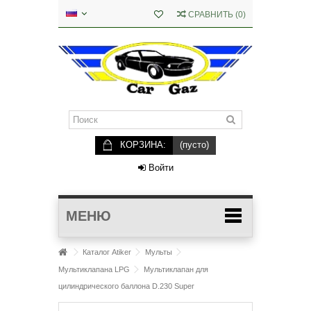
СРАВНИТЬ
(
0
)
КОРЗИНА:
(пусто)
Войти
МЕНЮ
Каталог Atiker
Мульты
Мультиклапана LPG
Мультиклапан для
цилиндрического баллона D.230 Super