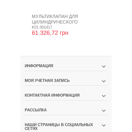
МУЛЬТИКЛАПАН ДЛЯ
МУЛЬТИКЛ
ЦИЛИНДРИЧЕСКОГО
ЦИЛИНДРИ
БАЛЛОНА D.230
K01.001417
БАЛЛОНА D
K01.001419
61 326,72 грн
61 326,72
ИНФОРМАЦИЯ
МОЯ УЧЕТНАЯ ЗАПИСЬ
КОНТАКТНАЯ ИНФОРМАЦИЯ
РАССЫЛКА
НАШИ СТРАНИЦЫ В СОЦИАЛЬНЫХ
СЕТЯХ