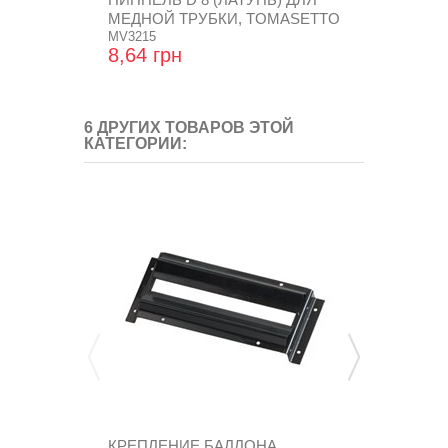
МЕДНОЙ ТРУБКИ, TOMASETTO
УСТАНОВКИ 
MV3215
MVAT3302
8,64 грн
302,40 гр
6 ДРУГИХ ТОВАРОВ ЭТОЙ
КАТЕГОРИИ:
КРЕПЛЕНИЕ БАЛЛОНА
ЛЕНТА КРЕ