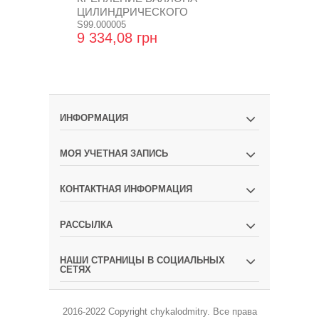
ЦИЛИНДРИЧЕСКОГО
0,90 Х 30 - 1,
КОРОТКОГО ТИПА
S99.000005
S99.000066_A
9 334,08 грн
7 056,00 
ИНФОРМАЦИЯ
МОЯ УЧЕТНАЯ ЗАПИСЬ
КОНТАКТНАЯ ИНФОРМАЦИЯ
РАССЫЛКА
НАШИ СТРАНИЦЫ В СОЦИАЛЬНЫХ
СЕТЯХ
2016-2022 Copyright
chykalodmitry
.
Все права