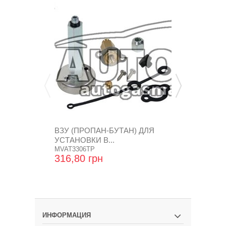
ВЗУ (ПРОПАН-БУТАН) ДЛЯ
КРЫШКА Н
УСТАНОВКИ В...
TOMASETTO
MVAT3306TP
БУТАН),...
ZR-0008
316,80 грн
18,24 грн
ИНФОРМАЦИЯ