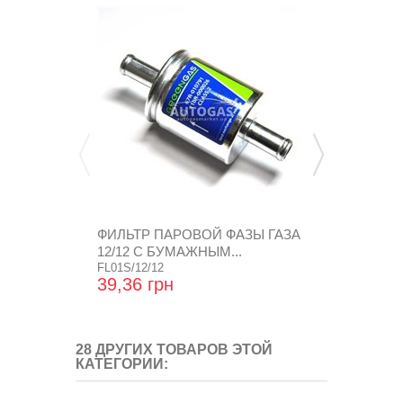
ФИЛЬТР ПАРОВОЙ ФАЗЫ ГАЗА
БАЛЛОН ТО
12/12 С БУМАЖНЫМ...
200-42Л.
FL01S/12/12
39,36 грн
4 788,00 
28 ДРУГИХ ТОВАРОВ ЭТОЙ
КАТЕГОРИИ: