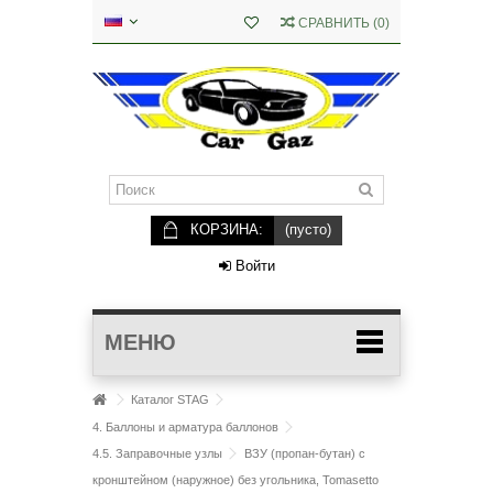
СРАВНИТЬ
(
0
)
КОРЗИНА:
(пусто)
Войти
МЕНЮ
Каталог STAG
4. Баллоны и арматура баллонов
4.5. Заправочные узлы
ВЗУ (пропан-бутан) с
кронштейном (наружное) без угольника, Tomasetto