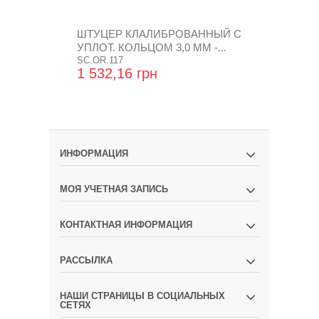
ШТУЦЕР КЛАЛИБРОВАННЫЙ С
ШТУЦЕР К
УПЛОТ. КОЛЬЦОМ 3,0 ММ -...
УПЛОТ. КОЛ
SC.OR.117
SC.OR.118
1 532,16 грн
1 532,16 
ИНФОРМАЦИЯ
МОЯ УЧЕТНАЯ ЗАПИСЬ
КОНТАКТНАЯ ИНФОРМАЦИЯ
РАССЫЛКА
НАШИ СТРАНИЦЫ В СОЦИАЛЬНЫХ
СЕТЯХ