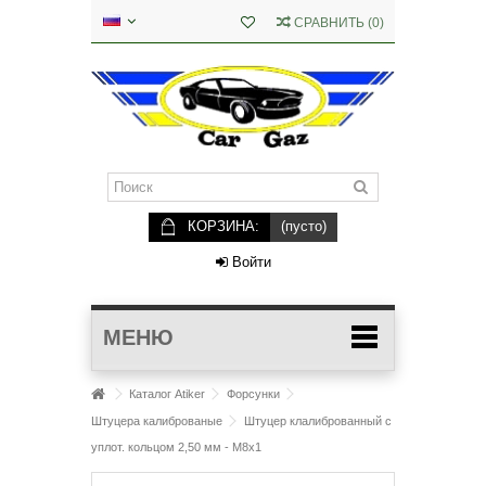
СРАВНИТЬ
(
0
)
КОРЗИНА:
(пусто)
Войти
МЕНЮ
Каталог Atiker
Форсунки
Штуцера калиброваные
Штуцер клалиброванный с
уплот. кольцом 2,50 мм - М8х1