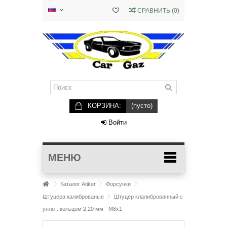
СРАВНИТЬ
(
0
)
КОРЗИНА:
(пусто)
Войти
МЕНЮ
Каталог Atiker
Форсунки
Штуцера калиброваные
Штуцер клалиброванный с
уплот. кольцом 2,20 мм - М8х1