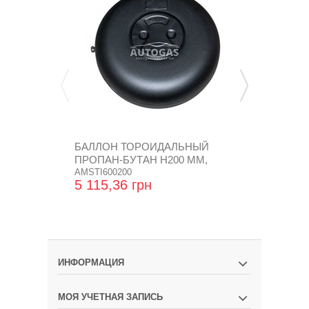
БАЛЛОН ТОРОИДАЛЬНЫЙ
БАЛЛОН Т
ПРОПАН-БУТАН H200 MM,
ПРОПАН-БУ
D600...
AMSTI600200
D720...
TMSTI720250
5 115,36 грн
7 350,72 
ИНФОРМАЦИЯ
МОЯ УЧЕТНАЯ ЗАПИСЬ