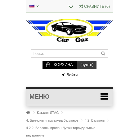
СРАВНИТЬ
(
0
)
КОРЗИНА:
(пусто)
Войти
МЕНЮ
Каталог STAG
4. Баллоны и арматура баллонов
4.2. Баллоны
4.2.2. Баллоны пропан-бутан тороидальные
внутренние