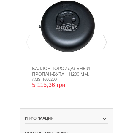
БАЛЛОН ТОРОИДАЛЬНЫЙ
БАЛЛОН Т
ПРОПАН-БУТАН H200 MM,
ПРОПАН-БУ
D600...
AMSTI600200
D720...
TMSTI720250
5 115,36 грн
7 350,72 
ИНФОРМАЦИЯ