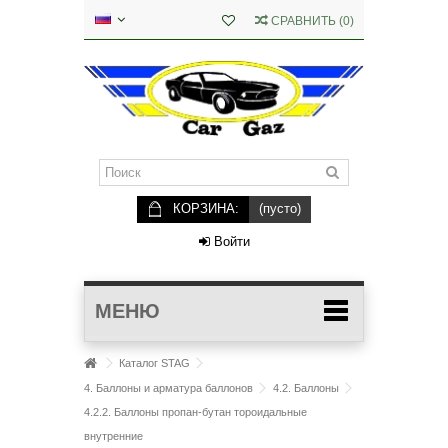
СРАВНИТЬ
(
0
)
КОРЗИНА:
(пусто)
Войти
МЕНЮ
Каталог STAG
4. Баллоны и арматура баллонов
4.2. Баллоны
4.2.2. Баллоны пропан-бутан тороидальные
внутренние