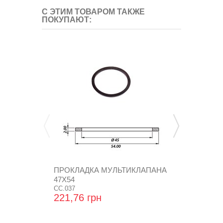
С ЭТИМ ТОВАРОМ ТАКЖЕ
ПОКУПАЮТ:
ПРОКЛАДКА МУЛЬТИКЛАПАНА
ГАЙКА D-
47X54
(DO-0005) (
CC.037
GZ-437
221,76 грн
45,12 грн