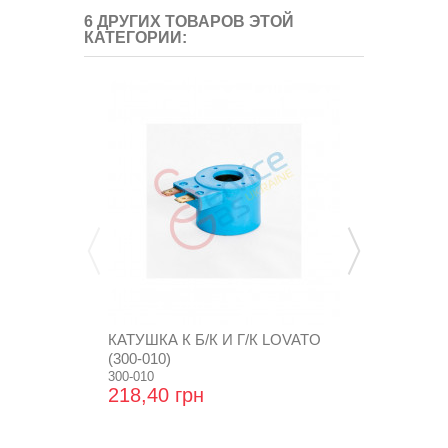
6 ДРУГИХ ТОВАРОВ ЭТОЙ
КАТЕГОРИИ:
КАТУШКА К Б/К И Г/К LOVATO
ЗАГЛУШКА М
(300-010)
300-010
GZ-19-16
218,40 грн
17,28 грн