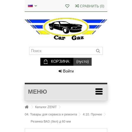
СРАВНИТЬ
(
0
)
КОРЗИНА:
(пусто)
Войти
МЕНЮ
Каталог ZENIT
04. Товары для сервиса и ремонта
4.10. Прочее
Резинка ВАЗ (бел) д 60 мм