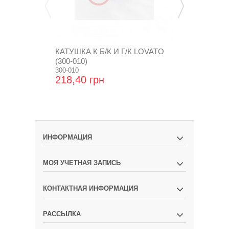
КАТУШКА К Б/К И Г/К LOVATO
ЗАГЛУШКА М
(300-010)
300-010
GZ-19-16
218,40 грн
17,28 грн
ИНФОРМАЦИЯ
МОЯ УЧЕТНАЯ ЗАПИСЬ
КОНТАКТНАЯ ИНФОРМАЦИЯ
РАССЫЛКА