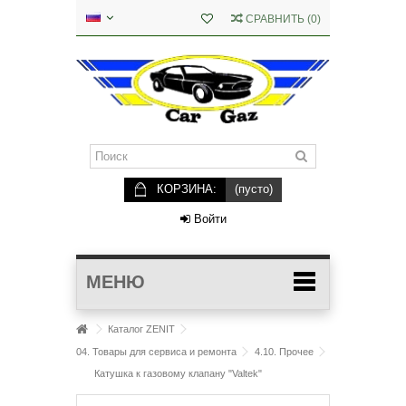
СРАВНИТЬ
(
0
)
КОРЗИНА:
(пусто)
Войти
МЕНЮ
Каталог ZENIT
04. Товары для сервиса и ремонта
4.10. Прочее
Катушка к газовому клапану "Valtek"