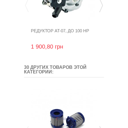
РЕДУКТОР AT-07, ДО 100 HP
ФИЛЬТР В 
OMB №23
1 900,80 грн
40,32 грн
30 ДРУГИХ ТОВАРОВ ЭТОЙ
КАТЕГОРИИ: