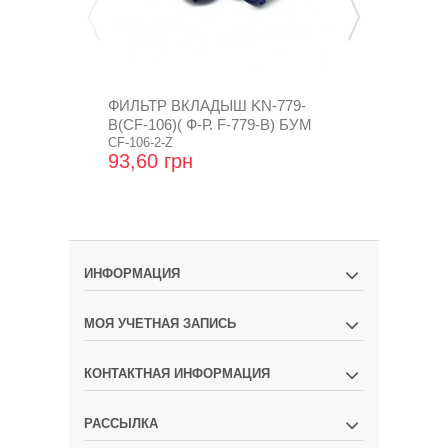
ФИЛЬТР ВКЛАДЫШ KN-779-
ФИЛЬТР ВКЛ
B(CF-106)( Ф-Р. F-779-В) БУМ
Р F-779-A,B
CF-106-2-Z
CF-106-Z
93,60 грн
24,96 грн
ИНФОРМАЦИЯ
МОЯ УЧЕТНАЯ ЗАПИСЬ
КОНТАКТНАЯ ИНФОРМАЦИЯ
РАССЫЛКА