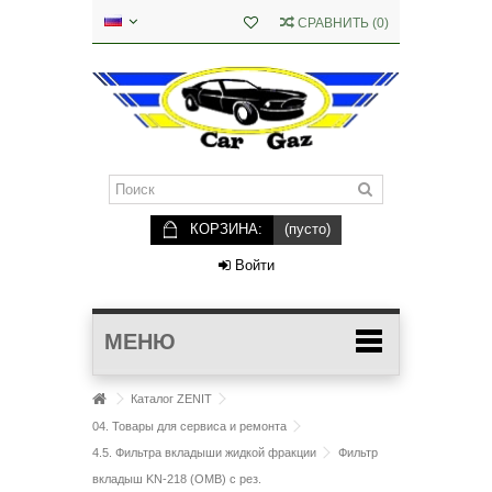
СРАВНИТЬ
(
0
)
КОРЗИНА:
(пусто)
Войти
МЕНЮ
Каталог ZENIT
04. Товары для сервиса и ремонта
4.5. Фильтра вкладыши жидкой фракции
Фильтр
вкладыш KN-218 (ОМВ) с рез.