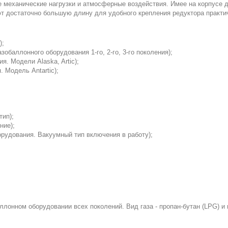
 механические нагрузки и атмосферные воздействия. Имее на корпусе д
ют достаточно большую длину для удобного крепления редуктора практи
);
зобаллонного оборудования 1-го, 2-го, 3-го поколения);
я. Модели Alaska, Artic);
 Модель Antartic);
тип);
ние);
борудования. Вакуумный тип включения в работу);
ллонном оборудовании всех поколений. Вид газа - пропан-бутан (LPG) и 