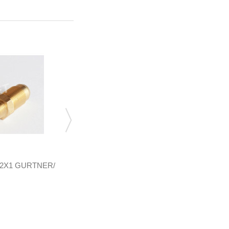
2Х1 GURTNER/
ПЕРЕХОДНИК М12Х1/М12Х1 (NY-0002)
(GZC-723)
GZC-723
84,48 грн