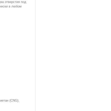
ва отверстия под
чески в любом
метан (CNG).