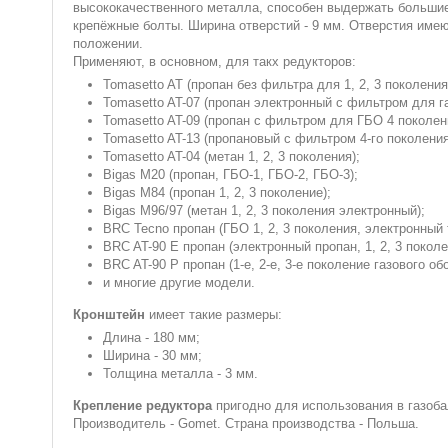
высококачественного металла, способен выдержать большие
крепёжные болты. Ширина отверстий - 9 мм. Отверстия име
положении.
Применяют, в основном, для такх редукторов:
Tomasetto AT (пропан без фильтра для 1, 2, 3 поколения
Tomasetto AT-07 (пропан электронный с фильтром для га
Tomasetto AT-09 (пропан с фильтром для ГБО 4 поколени
Tomasetto AT-13 (пропановый с фильтром 4-го поколения.
Tomasetto AT-04 (метан 1, 2, 3 поколения);
Bigas M20 (пропан, ГБО-1, ГБО-2, ГБО-3);
Bigas M84 (пропан 1, 2, 3 поколение);
Bigas M96/97 (метан 1, 2, 3 поколения электронный);
BRC Tecno пропан (ГБО 1, 2, 3 поколения, электронный 
BRC AT-90 E пропан (электронный пропан, 1, 2, 3 поколе
BRC AT-90 P пропан (1-е, 2-е, 3-е поколение газового о
и многие другие модели.
Кронштейн
имеет такие размеры:
Длина - 180 мм;
Ширина - 30 мм;
Толщина металла - 3 мм.
Крепление редуктора
пригодно для использования в газоба
Производитель - Gomet. Страна производства - Польша.