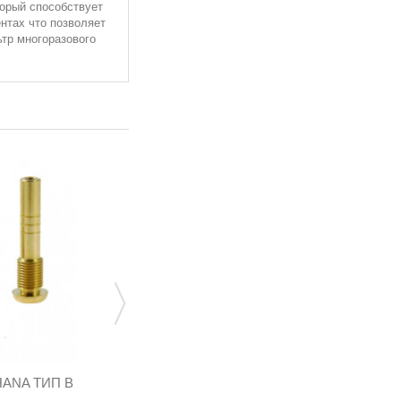
торый способствует
нтах что позволяет
тр многоразового
HANA ТИП B
ТРОЙНИК Т ОБРАЗНЫЙ ДЛЯ ТРУБКИ
PCV 8Х8Х8...