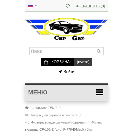
СРАВНИТЬ
(
0
)
КОРЗИНА:
(пусто)
Войти
МЕНЮ
Каталог ZENIT
04. Товары для сервиса и ремонта
4.5. Фильтра вкладыши жидкой фракции
Фильтр
вкладыш CF-102-Z (ф-р. F-779-B\Magik) бум.