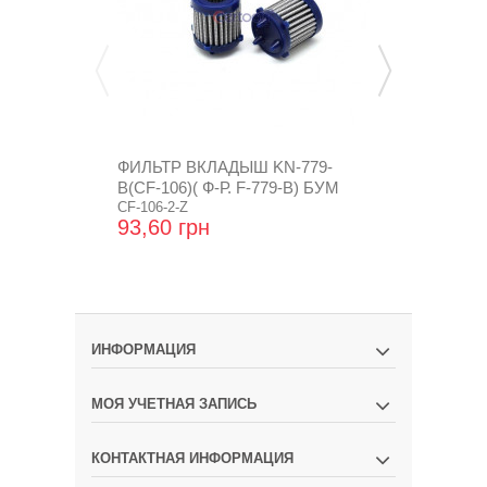
ФИЛЬТР ВКЛАДЫШ KN-779-
ФИЛЬТР ВКЛ
B(CF-106)( Ф-Р. F-779-В) БУМ
Р F-779-A,B
CF-106-2-Z
CF-106-Z
93,60 грн
24,96 грн
ИНФОРМАЦИЯ
МОЯ УЧЕТНАЯ ЗАПИСЬ
КОНТАКТНАЯ ИНФОРМАЦИЯ