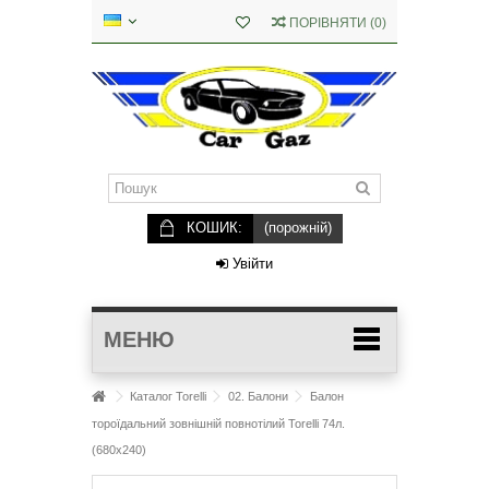
ПОРІВНЯТИ
(
0
)
КОШИК:
(порожній)
Увійти
МЕНЮ
Каталог Torelli
02. Балони
Балон
тороїдальний зовнішній повнотілий Torelli 74л.
(680х240)