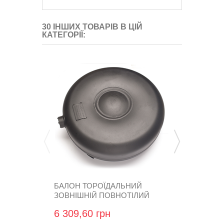
30 ІНШИХ ТОВАРІВ В ЦІЙ
КАТЕГОРІЇ:
БАЛОН ТОРОЇДАЛЬНИЙ
БАЛОН ТОР
ЗОВНІШНІЙ ПОВНОТІЛИЙ
ЗОВНІШНІЙ
ATIKER...
ATIKER...
6 309,60 грн
8 977,44 