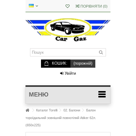
ПОРІВНЯТИ
(
0
)
КОШИК:
(порожній)
Увійти
МЕНЮ
Каталог Torelli
02. Балони
Балон
тороїдальний зовнішній повнотілий Аtiker 62л.
(650х225)