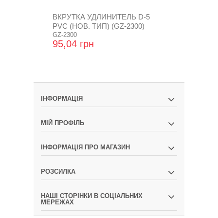
ВКРУТКА УДЛИНИТЕЛЬ D-5
ВКРУТКА У
PVC (НОВ. ТИП) (GZ-2300)
PVC (НОВ. 
GZ-2300
95,04 грн
28,32 грн
ІНФОРМАЦІЯ
МІЙ ПРОФІЛЬ
ІНФОРМАЦІЯ ПРО МАГАЗИН
РОЗСИЛКА
НАШІ СТОРІНКИ В СОЦІАЛЬНИХ
МЕРЕЖАХ