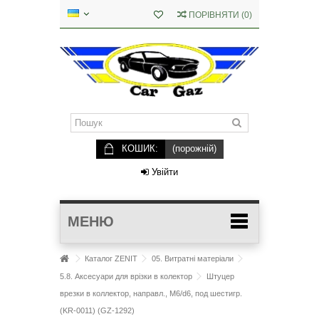
ПОРІВНЯТИ
(
0
)
КОШИК:
(порожній)
Увійти
МЕНЮ
Каталог ZENIT
05. Витратні матеріали
5.8. Аксесуари для врізки в колектор
Штуцер
врезки в коллектор, направл., М6/d6, под шестигр.
(KR-0011) (GZ-1292)