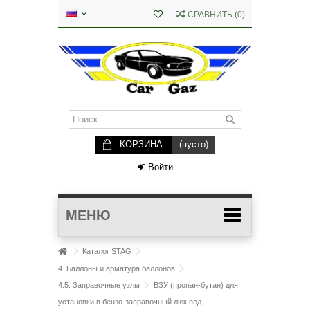
СРАВНИТЬ
(
0
)
КОРЗИНА:
(пусто)
Войти
МЕНЮ
Каталог STAG
4. Баллоны и арматура баллонов
4.5. Заправочные узлы
ВЗУ (пропан-бутан) для
установки в бензо-заправочный люк под