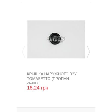
КРЫШКА НАРУЖНОГО ВЗУ
АДАПТЕР К
TOMASETTO (ПРОПАН-
БУТАН) ДЛЯ
БУТАН),...
ZR-0008
GZ-222/10
18,24 грн
430,08 гр