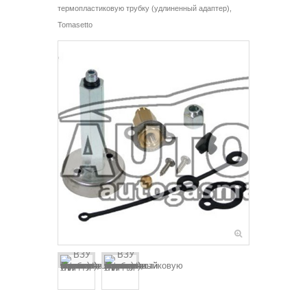
термопластиковую трубку (удлиненный адаптер),
Tomasetto