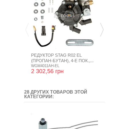
РЕДУКТОР STAG R02 EL
РЕДУКТОР 
(ПРОПАН-БУТАН), 4-Е ПОК.,...
NORDIC (ПР
WGM4011AH-EL
RGAT3890
2 302,56 грн
1 812,96 
28 ДРУГИХ ТОВАРОВ ЭТОЙ
КАТЕГОРИИ: