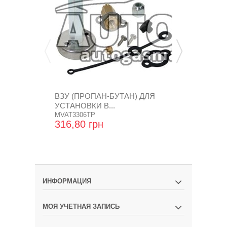
ВЗУ (ПРОПАН-БУТАН) ДЛЯ
КРЫШКА Н
УСТАНОВКИ В...
TOMASETTO
MVAT3306TP
БУТАН),...
ZR-0008
316,80 грн
18,24 грн
ИНФОРМАЦИЯ
МОЯ УЧЕТНАЯ ЗАПИСЬ