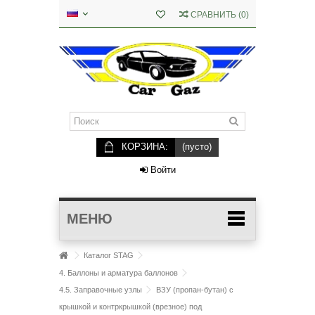
СРАВНИТЬ
(
0
)
КОРЗИНА:
(пусто)
Войти
МЕНЮ
Каталог STAG
4. Баллоны и арматура баллонов
4.5. Заправочные узлы
ВЗУ (пропан-бутан) с
крышкой и контркрышкой (врезное) под