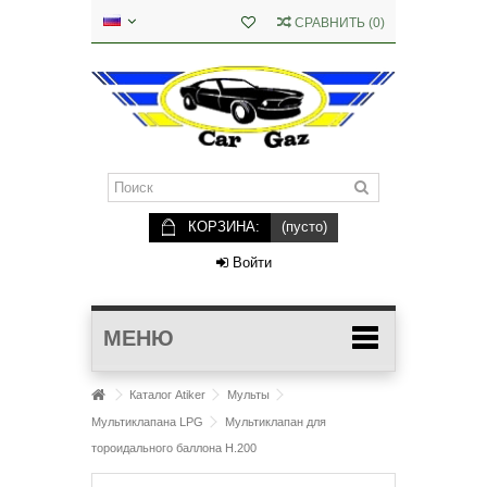
СРАВНИТЬ
(
0
)
КОРЗИНА:
(пусто)
Войти
МЕНЮ
Каталог Atiker
Мульты
Мультиклапана LPG
Мультиклапан для
тороидального баллона Н.200