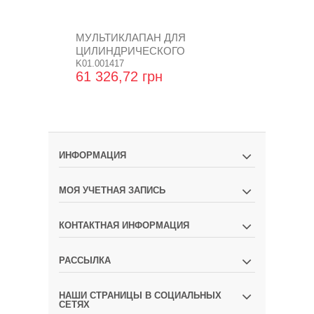
МУЛЬТИКЛАПАН ДЛЯ
МУЛЬТИКЛ
ЦИЛИНДРИЧЕСКОГО
ЦИЛИНДРИ
БАЛЛОНА D.230
K01.001417
БАЛЛОНА D
K01.001419
61 326,72 грн
61 326,72
ИНФОРМАЦИЯ
МОЯ УЧЕТНАЯ ЗАПИСЬ
КОНТАКТНАЯ ИНФОРМАЦИЯ
РАССЫЛКА
НАШИ СТРАНИЦЫ В СОЦИАЛЬНЫХ
СЕТЯХ