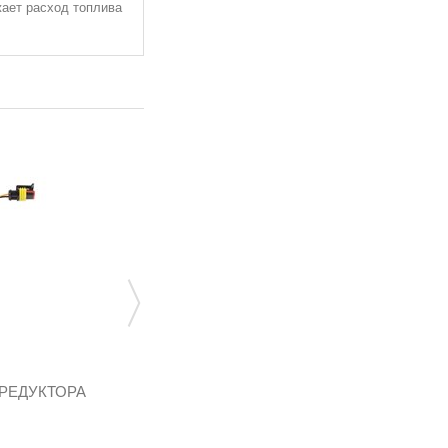
ает расход топлива
 РЕДУКТОРА
РУКАВ LPG/CNG D 5, РАБ. ДАВЛ.0,45
MПА, ДЛИНА...
137-352-204-605
77,76 грн