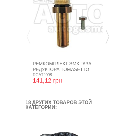
РЕМКОМПЛЕКТ ЭМК ГАЗА
РЕМКОМПЛЕ
РЕДУКТОРА TOMASETTO
"LOVATO" 
AT07,...
RGAT2098
ВАКУУМ....
141,12 грн
552,00 гр
18 ДРУГИХ ТОВАРОВ ЭТОЙ
КАТЕГОРИИ: