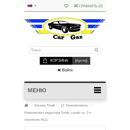
СРАВНИТЬ
(
0
)
КОРЗИНА:
(пусто)
Войти
МЕНЮ
Каталог Torelli
12. Ремкомплекты
Ремкомплект редуктора Torelli, Lovato эл. 2-е
поколение №22