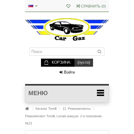
СРАВНИТЬ
(
0
)
КОРЗИНА:
(пусто)
Войти
МЕНЮ
Каталог Torelli
12. Ремкомплекты
Ремкомплект Torelli, Lovato вакуум. 2-е поколение
№21