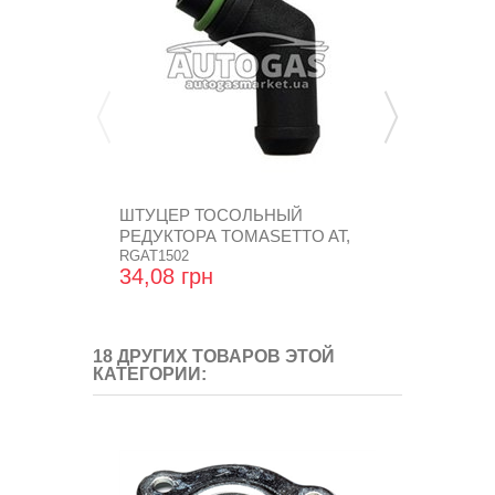
ШТУЦЕР ТОСОЛЬНЫЙ
РЕМКОМПЛ
РЕДУКТОРА TOMASETTO AT,
TORELLI, LO
AT07,...
RGAT1502
34,08 грн
506,40 гр
18 ДРУГИХ ТОВАРОВ ЭТОЙ
КАТЕГОРИИ: