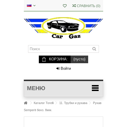
СРАВНИТЬ
(
0
)
КОРЗИНА:
(пусто)
Войти
МЕНЮ
Каталог Torelli
11. Трубки и рукава
Рукав
Semperit бенз. 8мм.