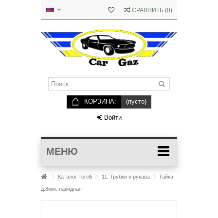
СРАВНИТЬ
(
0
)
КОРЗИНА:
(пусто)
Войти
МЕНЮ
Каталог Torelli
11. Трубки и рукава
Гайка
д.8мм. накидная