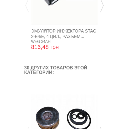
ЭМУЛЯТОР ИНЖЕКТОРА STAG
ДАТЧИК ТЕ
2-E4/E, 4 ЦИЛ., РАЗЪЕМ...
РЕДУКТОРА 
WEG-34AH-
W1Y-0072A
816,48 грн
80,64 грн
30 ДРУГИХ ТОВАРОВ ЭТОЙ
КАТЕГОРИИ: