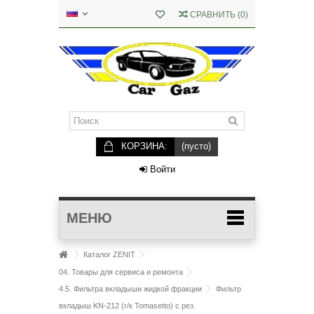
СРАВНИТЬ
(
0
)
КОРЗИНА:
(пусто)
Войти
МЕНЮ
Каталог ZENIT
04. Товары для сервиса и ремонта
4.5. Фильтра вкладыши жидкой фракции
Фильтр
вкладыш KN-212 (г/к Tomasetto) с рез.