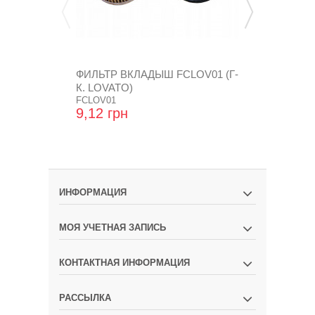
ФИЛЬТР ВКЛАДЫШ FCLOV01 (Г-
ФИЛЬТР ВК
К. LOVATO)
B(CF-106)( Ф
FCLOV01
CF-106-2-Z
9,12 грн
93,60 грн
ИНФОРМАЦИЯ
МОЯ УЧЕТНАЯ ЗАПИСЬ
КОНТАКТНАЯ ИНФОРМАЦИЯ
РАССЫЛКА