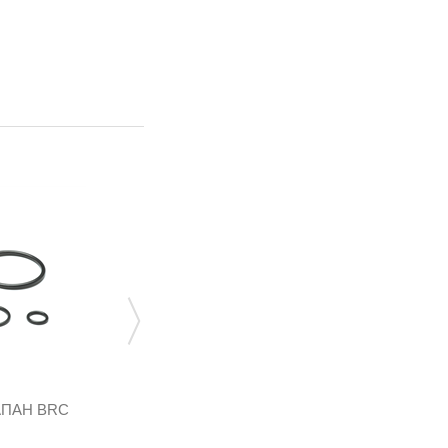
MV4000
142,56 грн
АПАН BRC
ФИЛЬТР В ГАЗОВЫЙ КЛАПАН BRC
.
СТАРЫЙ №12