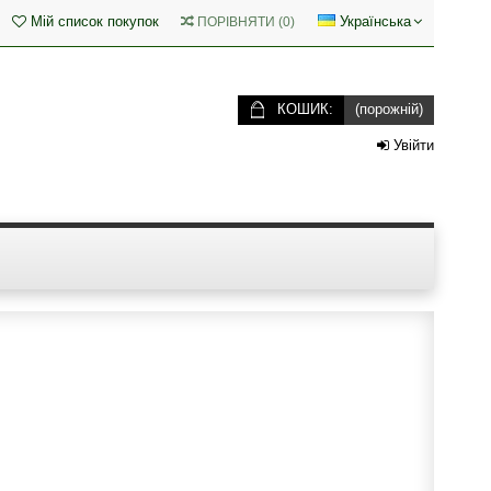
Мій список покупок
Українська
ПОРІВНЯТИ
(
0
)
КОШИК:
(порожній)
Увійти
http://c