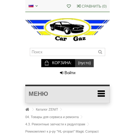
СРАВНИТЬ
(
0
)
КОРЗИНА:
(пусто)
Войти
МЕНЮ
Каталог ZENIT
04. Товары для сервиса и ремонта
4.3. Ремонтные запчасти к редукторам
Ремкомплект к р-ру "HL-propan" Magic Compact