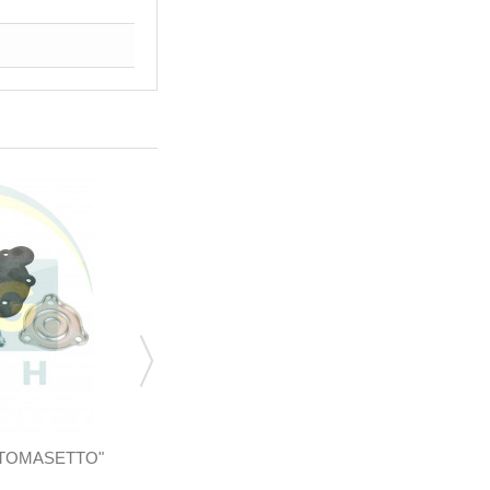
"TOMASETTO"
РЕМКОМПЛЕКТ К Р-РУ "TOMASETTO-AT-
12" МЕТАН