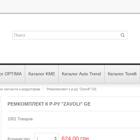
ог OPTIMA
Каталог KME
Каталог Auto Trend
Каталог Torelli
ые запчасти к редукторам
Ремкомплект к р-ру "Zavoli" GE
РЕМКОМПЛЕКТ К Р-РУ "ZAVOLI" GE
1001
Товаров
624,00 грн
Количество: