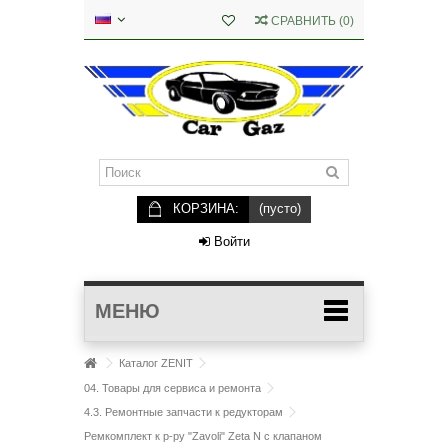
СРАВНИТЬ
(
0
)
КОРЗИНА:
(пусто)
Войти
МЕНЮ
Каталог ZENIT
04. Товары для сервиса и ремонта
4.3. Ремонтные запчасти к редукторам
Ремкомплект к р-ру "Zavoli" Zeta N с клапаном