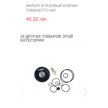
ФИЛЬТР В ГАЗОВЫЙ КЛАПАН
РЕМКОМПЛ
TOMASETTO №9
STAG R01 (V
WGM-90AB-
40,32 грн
748,80 гр
30 ДРУГИХ ТОВАРОВ ЭТОЙ
КАТЕГОРИИ: