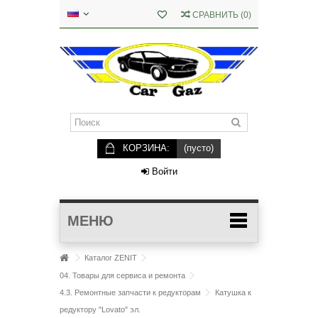
СРАВНИТЬ
(
0
)
КОРЗИНА:
(пусто)
Войти
МЕНЮ
Каталог ZENIT
04. Товары для сервиса и ремонта
4.3. Ремонтные запчасти к редукторам
Катушка к
редуктору "Lovato" эл.