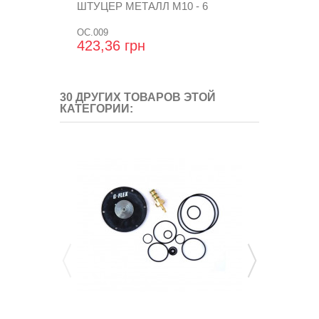
ШТУЦЕР МЕТАЛЛ М10 - 6
РЕМКОМПЛ
TOMASETTO A
OC.009
RGAT2060
423,36 грн
446,88 гр
30 ДРУГИХ ТОВАРОВ ЭТОЙ
КАТЕГОРИИ: